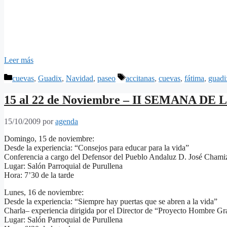
Leer más
Categorías
Etiquetas
cuevas
,
Guadix
,
Navidad
,
paseo
accitanas
,
cuevas
,
fátima
,
guadi
15 al 22 de Noviembre – II SEMANA 
15/10/2009
por
agenda
Domingo, 15 de noviembre:
Desde la experiencia: “Consejos para educar para la vida”
Conferencia a cargo del Defensor del Pueblo Andaluz D. José Chami
Lugar: Salón Parroquial de Purullena
Hora: 7’30 de la tarde
Lunes, 16 de noviembre:
Desde la experiencia: “Siempre hay puertas que se abren a la vida”
Charla– experiencia dirigida por el Director de “Proyecto Hombre 
Lugar: Salón Parroquial de Purullena