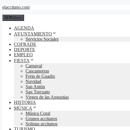
Saltar
elaccitano.com
al
contenido
Menú
AGENDA
AYUNTAMIENTO
Servicios Sociales
COFRADE
DEPORTE
EMPLEO
FIESTA
Carnaval
Cascamorras
Feria de Guadix
Navidad
San Antón
San Torcuato
Virgen de las Angustias
HISTORIA
MÚSICA
Música Coral
Grupos accitanos
Solistas accitanos
TURISMO