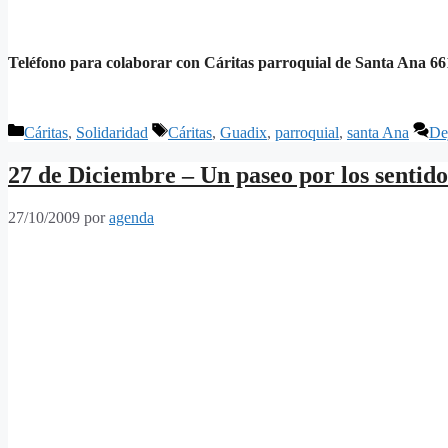
Teléfono para colaborar con Cáritas parroquial de Santa Ana 66
Categorías
Etiquetas
Cáritas
,
Solidaridad
Cáritas
,
Guadix
,
parroquial
,
santa Ana
De
27 de Diciembre – Un paseo por los sentido
27/10/2009
por
agenda