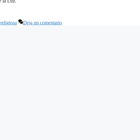
e la Luz.
,
religiosa
Deja un comentario