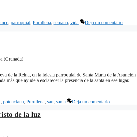
ance
,
parroquial
,
Purullena
,
semana
,
vida
Deja un comentario
na (Granada)
eva de la Reina, en la iglesia parroquial de Santa María de la Asunción
da más que ayude a esclarecer la presencia de la santa en ese lugar.
l
,
potenciana
,
Purullena
,
san
,
santa
Deja un comentario
sto de la luz