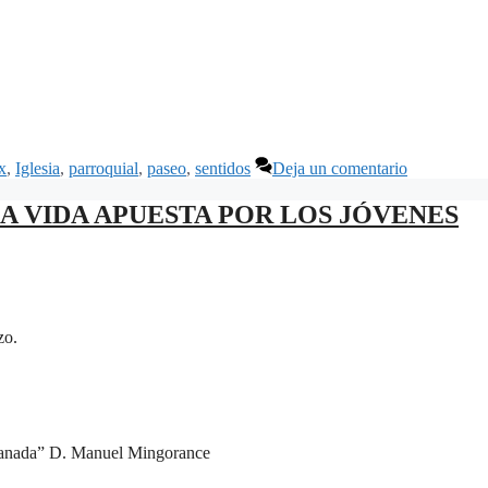
x
,
Iglesia
,
parroquial
,
paseo
,
sentidos
Deja un comentario
DE LA VIDA APUESTA POR LOS JÓVENES
zo.
Granada” D. Manuel Mingorance