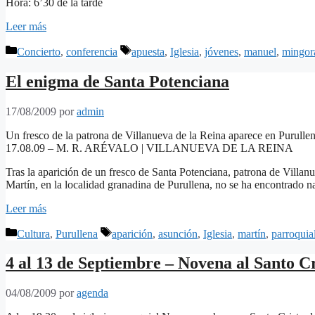
Hora: 6’30 de la tarde
Leer más
Categorías
Etiquetas
Concierto
,
conferencia
apuesta
,
Iglesia
,
jóvenes
,
manuel
,
mingor
El enigma de Santa Potenciana
17/08/2009
por
admin
Un fresco de la patrona de Villanueva de la Reina aparece en Purulle
17.08.09 – M. R. ARÉVALO | VILLANUEVA DE LA REINA
Tras la aparición de un fresco de Santa Potenciana, patrona de Villanu
Martín, en la localidad granadina de Purullena, no se ha encontrado na
Leer más
Categorías
Etiquetas
Cultura
,
Purullena
aparición
,
asunción
,
Iglesia
,
martín
,
parroquia
4 al 13 de Septiembre – Novena al Santo Cri
04/08/2009
por
agenda