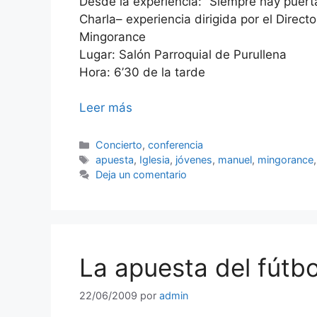
Desde la experiencia: “Siempre hay puert
Charla– experiencia dirigida por el Dire
Mingorance
Lugar: Salón Parroquial de Purullena
Hora: 6’30 de la tarde
Leer más
Categorías
Concierto
,
conferencia
Etiquetas
apuesta
,
Iglesia
,
jóvenes
,
manuel
,
mingorance
Deja un comentario
La apuesta del fútbo
22/06/2009
por
admin