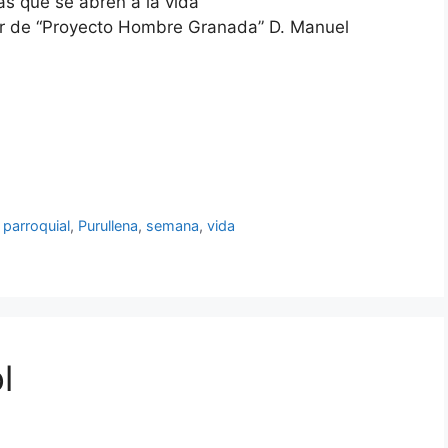
as que se abren a la vida”
ctor de “Proyecto Hombre Granada” D. Manuel
,
parroquial
,
Purullena
,
semana
,
vida
l