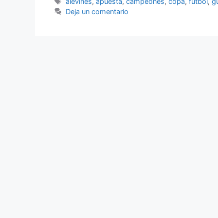
Etiquetas
alevines
,
apuesta
,
campeones
,
copa
,
futbol
,
g
Deja un comentario