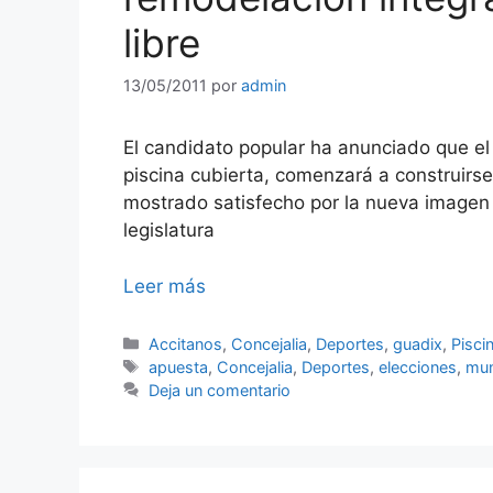
libre
13/05/2011
por
admin
El candidato popular ha anunciado que el
piscina cubierta, comenzará a construirs
mostrado satisfecho por la nueva imagen 
legislatura
Leer más
Categorías
Accitanos
,
Concejalia
,
Deportes
,
guadix
,
Pisci
Etiquetas
apuesta
,
Concejalia
,
Deportes
,
elecciones
,
mun
Deja un comentario