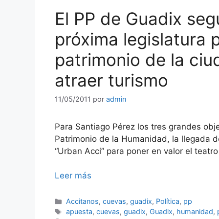
El PP de Guadix seg
próxima legislatura 
patrimonio de la ciu
atraer turismo
11/05/2011
por
admin
Para Santiago Pérez los tres grandes obj
Patrimonio de la Humanidad, la llegada d
“Urban Acci” para poner en valor el teatr
Leer más
Categorías
Accitanos
,
cuevas
,
guadix
,
Política
,
pp
Etiquetas
apuesta
,
cuevas
,
guadix
,
Guadix
,
humanidad
,