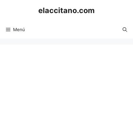
Saltar
elaccitano.com
al
contenido
Menú