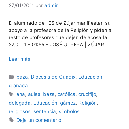
27/01/2011
por
admin
El alumnado del IES de Zújar manifiestan su
apoyo a la profesora de la Religión y piden al
resto de profesores que dejen de acosarla
27.01.11 – 01:55 – JOSÉ UTRERA | ZÚJAR.
Leer más
Categorías
baza
,
Diócesis de Guadix
,
Educación
,
granada
Etiquetas
ana
,
aulas
,
baza
,
católica
,
crucifijo
,
delegada
,
Educación
,
gámez
,
Religión
,
religiosos
,
sentencia
,
símbolos
Deja un comentario