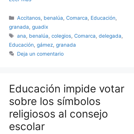
Categorías
Accitanos
,
benalúa
,
Comarca
,
Educación
,
granada
,
guadix
Etiquetas
ana
,
benalúa
,
colegios
,
Comarca
,
delegada
,
Educación
,
gámez
,
granada
Deja un comentario
Educación impide votar
sobre los símbolos
religiosos al consejo
escolar