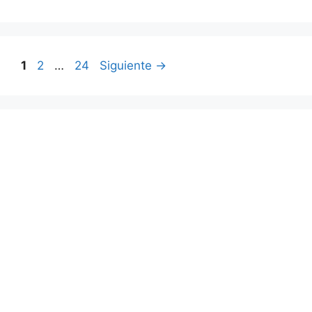
Página
Página
Página
1
2
…
24
Siguiente
→