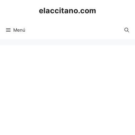
Saltar
elaccitano.com
al
contenido
Menú