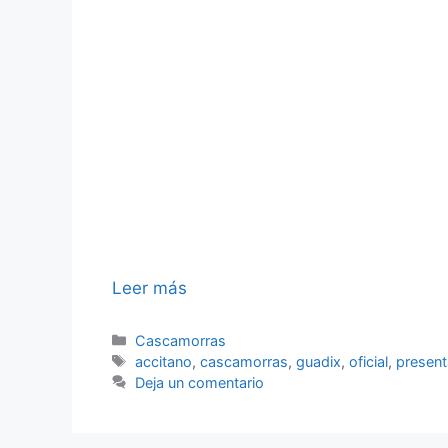
Leer más
Categorías
Cascamorras
Etiquetas
accitano
,
cascamorras
,
guadix
,
oficial
,
present
Deja un comentario