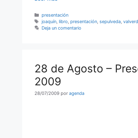
Categorías
presentación
Etiquetas
joaquín
,
libro
,
presentación
,
sepulveda
,
valver
Deja un comentario
28 de Agosto – Pre
2009
28/07/2009
por
agenda