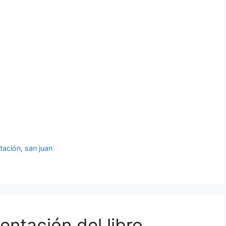
tación
,
san juan
entación del libro