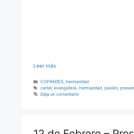
Leer más
Categorías
COFRADES
,
hermandad
Etiquetas
cartel
,
evangelista
,
hermandad
,
pasión
,
presen
Deja un comentario
12 de Febrero – Pres