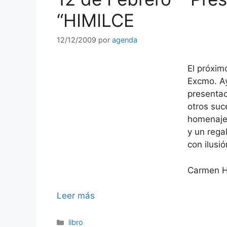
“HIMILCE
12/12/2009
por
agenda
El próximo
Excmo. Ay
presentac
otros suc
homenaje 
y un rega
con ilusió
Carmen H
Leer más
Categorías
libro