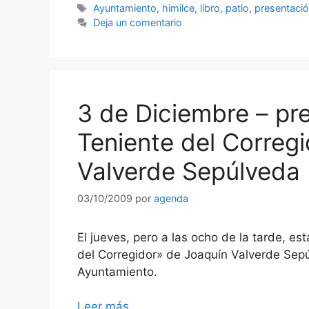
Etiquetas
Ayuntamiento
,
himilce
,
libro
,
patio
,
presentaci
Deja un comentario
3 de Diciembre – pre
Teniente del Correg
Valverde Sepúlveda
03/10/2009
por
agenda
El jueves, pero a las ocho de la tarde, est
del Corregidor» de Joaquín Valverde Sepú
Ayuntamiento.
Leer más