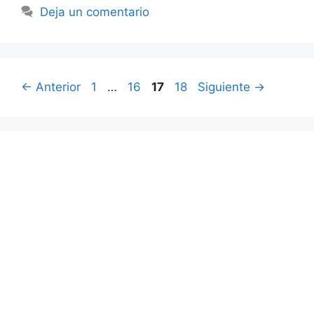
Deja un comentario
Página
Página
Página
Página
←
Anterior
1
…
16
17
18
Siguiente
→