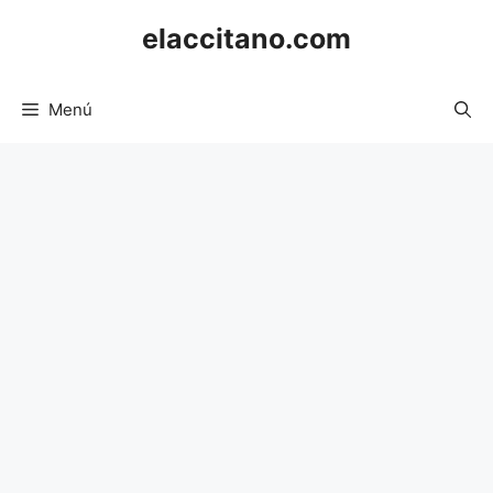
Saltar
elaccitano.com
al
contenido
Menú