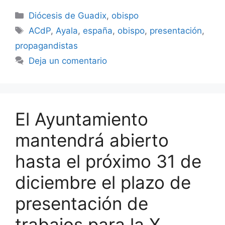
Categorías
Diócesis de Guadix
,
obispo
Etiquetas
ACdP
,
Ayala
,
españa
,
obispo
,
presentación
,
propagandistas
Deja un comentario
El Ayuntamiento
mantendrá abierto
hasta el próximo 31 de
diciembre el plazo de
presentación de
trabajos para la X