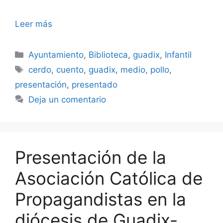
Leer más
Categorías
Ayuntamiento
,
Biblioteca
,
guadix
,
Infantil
Etiquetas
cerdo
,
cuento
,
guadix
,
medio
,
pollo
,
presentación
,
presentado
Deja un comentario
Presentación de la
Asociación Católica de
Propagandistas en la
diócesis de Guadix-