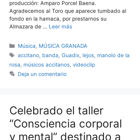
producción: Amparo Porcel Baena.
Agradecemos al Toro que aparece tumbado al
fondo en la hamaca, por prestarnos su
Almazara de …
Leer más
Categorías
Música
,
MÚSICA GRANADA
Etiquetas
accitano
,
banda
,
Guadix
,
lejos
,
manolo de la
rosa
,
músicos accitanos
,
videoclip
Deja un comentario
Celebrado el taller
“Consciencia corporal
y mental” destinado a