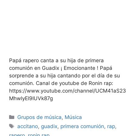
Papá rapero canta a su hija de primera
comunión en Guadix ¡ Emocionante ! Papá
sorprende a su hija cantando por el día de su
comunión. Canal de youtube de Ronin rap:
https://www.youtube.com/channel/UCM41aS23
MhwlyEl9lUVk87g
Categorías
Grupos de música
,
Música
Etiquetas
accitano
,
guadix
,
primera comunión
,
rap
,
rapero
,
ronin rap