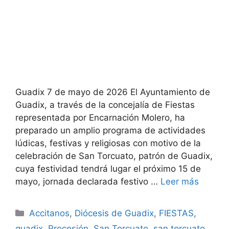
Guadix 7 de mayo de 2026 El Ayuntamiento de
Guadix, a través de la concejalía de Fiestas
representada por Encarnación Molero, ha
preparado un amplio programa de actividades
lúdicas, festivas y religiosas con motivo de la
celebración de San Torcuato, patrón de Guadix,
cuya festividad tendrá lugar el próximo 15 de
mayo, jornada declarada festivo …
Leer más
Categorías
Accitanos
,
Diócesis de Guadix
,
FIESTAS
,
guadix
,
Procesión
,
San Torcuato
,
san torcuato