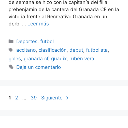
de semana se hizo con la capitanía del filial
prebenjamin de la cantera del Granada CF en la
victoria frente al Recreativo Granada en un
derbi …
Leer más
Categorías
Deportes
,
futbol
Etiquetas
accitano
,
clasificación
,
debut
,
futbolista
,
goles
,
granada cf
,
guadix
,
rubén vera
Deja un comentario
Página
Página
Página
1
2
…
39
Siguiente
→