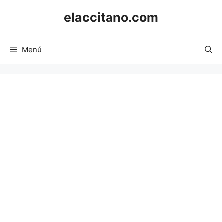
Saltar
elaccitano.com
al
contenido
Menú