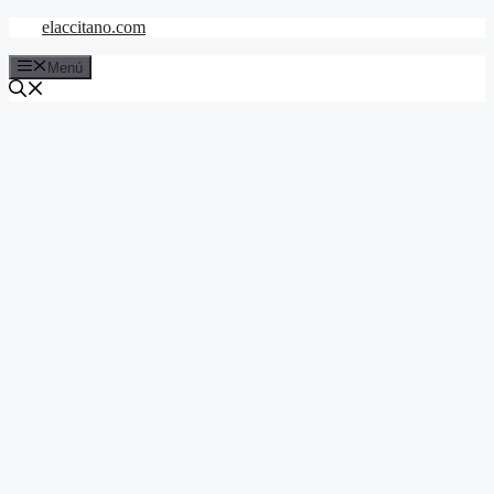
Saltar
elaccitano.com
al
contenido
Menú