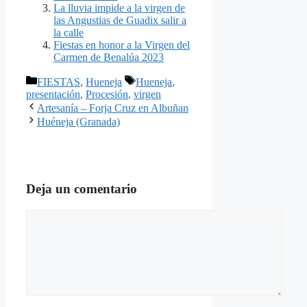
La lluvia impide a la virgen de
las Angustias de Guadix salir a
la calle
Fiestas en honor a la Virgen del
Carmen de Benalúa 2023
Categorías
Etiquetas
FIESTAS
,
Hueneja
Hueneja
,
presentación
,
Procesión
,
virgen
Artesanía – Forja Cruz en Albuñan
Huéneja (Granada)
Deja un comentario
Comentario