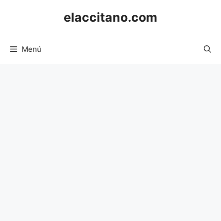
Saltar
elaccitano.com
al
contenido
Menú