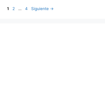
Página
Página
Página
1
2
…
4
Siguiente
→