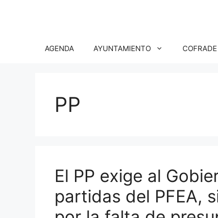
Saltar
al
contenido
AGENDA
AYUNTAMIENTO
COFRADE
PP
El PP exige al Gobie
partidas del PFEA, s
por la falta de pres