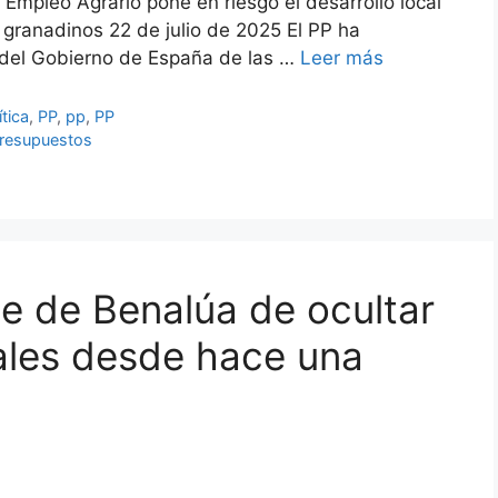
mpleo Agrario pone en riesgo el desarrollo local
 granadinos 22 de julio de 2025 El PP ha
 del Gobierno de España de las …
Leer más
ítica
,
PP
,
pp
,
PP
resupuestos
de de Benalúa de ocultar
ales desde hace una