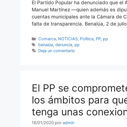
El Partido Popular ha denunciado que el A
Manuel Martínez —quien además es diputad
cuentas municipales ante la Cámara de C
falta de transparencia. Benalúa, 2 de jul
Categorías
Comarca
,
NOTICIAS
,
Política
,
PP
,
pp
Etiquetas
benalúa
,
denuncia
,
pp
Deja un comentario
El PP se compromete
los ámbitos para qu
tenga unas conexion
16/01/2020
por
admin