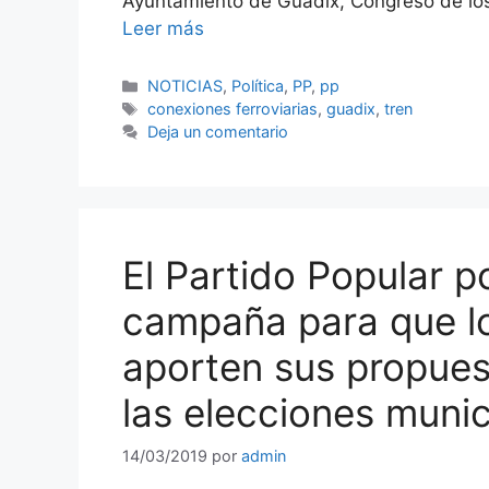
Ayuntamiento de Guadix, Congreso de lo
Leer más
Categorías
NOTICIAS
,
Política
,
PP
,
pp
Etiquetas
conexiones ferroviarias
,
guadix
,
tren
Deja un comentario
El Partido Popular 
campaña para que lo
aporten sus propues
las elecciones munic
14/03/2019
por
admin