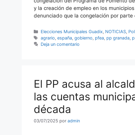
congelación del Programa de Fomento de E
y la creación de empleo en los municipios
denunciado que la congelación por parte
Categorías
Elecciones Municipales Guadix
,
NOTICIAS
,
Pol
Etiquetas
agrario
,
españa
,
gobierno
,
pfea
,
pp granada
,
p
Deja un comentario
El PP acusa al alcal
las cuentas municip
década
03/07/2025
por
admin