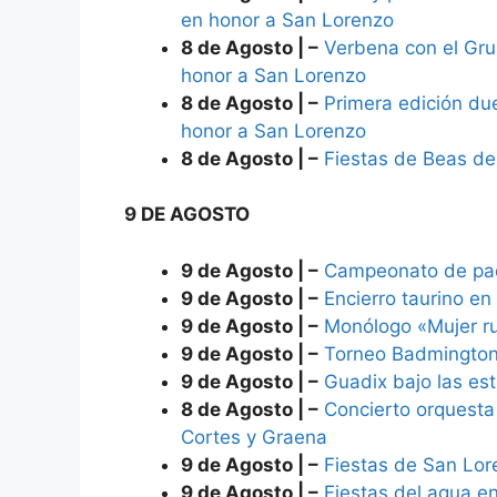
en honor a San Lorenzo
8 de Agosto | –
Verbena con el Gru
honor a San Lorenzo
8 de Agosto | –
Primera edición du
honor a San Lorenzo
8 de Agosto | –
Fiestas de Beas de
9 DE AGOSTO
9 de Agosto | –
Campeonato de pad
9 de Agosto | –
Encierro taurino e
9 de Agosto | –
Monólogo «Mujer ru
9 de Agosto | –
Torneo Badmington
9 de Agosto | –
Guadix bajo las est
8 de Agosto | –
Concierto orquesta
Cortes y Graena
9 de Agosto | –
Fiestas de San Lor
9 de Agosto | –
Fiestas del agua e