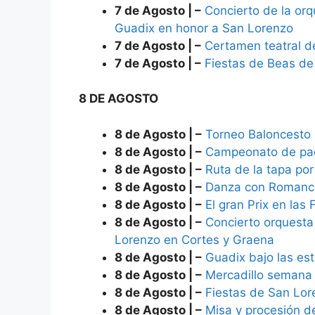
7 de Agosto | –
Concierto de la or
Guadix en honor a San Lorenzo
7 de Agosto | –
Certamen teatral 
7 de Agosto | –
Fiestas de Beas de
8 DE AGOSTO
8 de Agosto | –
Torneo Baloncesto 
8 de Agosto | –
Campeonato de pad
8 de Agosto | –
Ruta de la tapa por
8 de Agosto | –
Danza con Romance
8 de Agosto | –
El gran Prix en las
8 de Agosto | –
Concierto orquesta 
Lorenzo en Cortes y Graena
8 de Agosto | –
Guadix bajo las est
8 de Agosto | –
Mercadillo semana
8 de Agosto | –
Fiestas de San Lor
8 de Agosto | –
Misa y procesión d