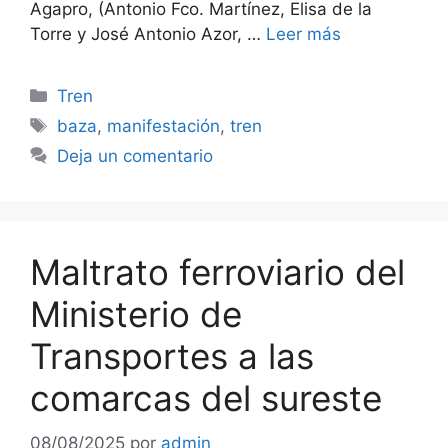
Agapro, (Antonio Fco. Martínez, Elisa de la
Torre y José Antonio Azor, …
Leer más
Categorías
Tren
Etiquetas
baza
,
manifestación
,
tren
Deja un comentario
Maltrato ferroviario del
Ministerio de
Transportes a las
comarcas del sureste
08/08/2025
por
admin