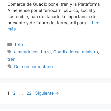
Comarca de Guadix por el tren y la Plataforma
Almeriense por el ferrocarril público, social y
sostenible, han destacado la importancia de
presente y de futuro del ferrocarril para …
Leer
más
Categorías
Tren
Etiquetas
almendrícos
,
baza
,
Guadix
,
lorca
,
ministro
,
tren
Deja un comentario
Página
Página
Página
1
2
…
22
Siguiente
→