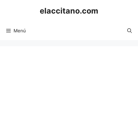
Saltar
elaccitano.com
al
contenido
Menú