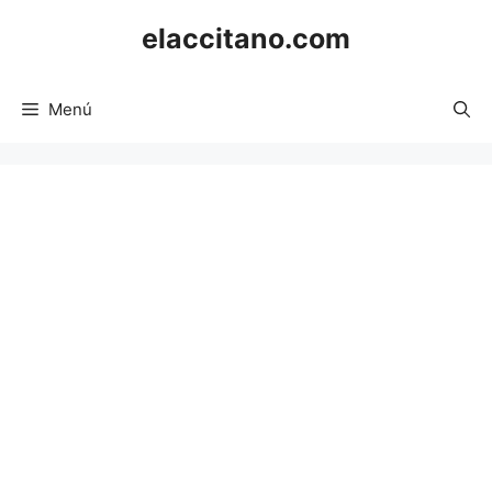
Saltar
elaccitano.com
al
contenido
Menú