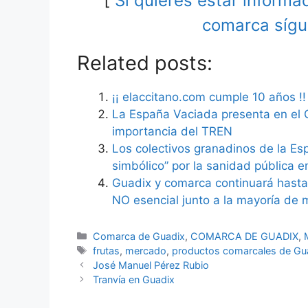
[
Si quieres estar inform
comarca sígu
Related posts:
¡¡ elaccitano.com cumple 10 años !!
La España Vaciada presenta en el 
importancia del TREN
Los colectivos granadinos de la E
simbólico” por la sanidad pública e
Guadix y comarca continuará hasta 
NO esencial junto a la mayoría de 
Categorías
Comarca de Guadix
,
COMARCA DE GUADIX
,
Etiquetas
frutas
,
mercado
,
productos comarcales de Gu
José Manuel Pérez Rubio
Tranvía en Guadix