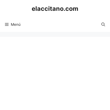
Saltar
elaccitano.com
al
contenido
Menú