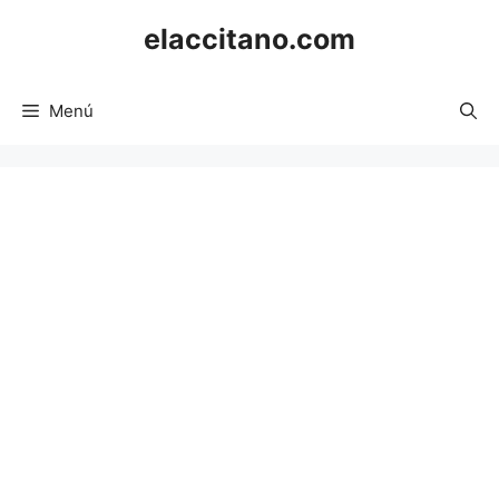
Saltar
elaccitano.com
al
contenido
Menú