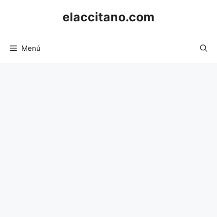
Saltar
elaccitano.com
al
contenido
Menú