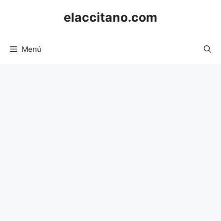
Saltar
elaccitano.com
al
contenido
Menú