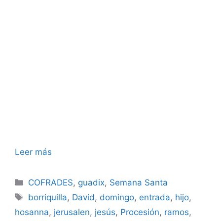
Leer más
Categorías
COFRADES
,
guadix
,
Semana Santa
Etiquetas
borriquilla
,
David
,
domingo
,
entrada
,
hijo
,
hosanna
,
jerusalen
,
jesús
,
Procesión
,
ramos
,