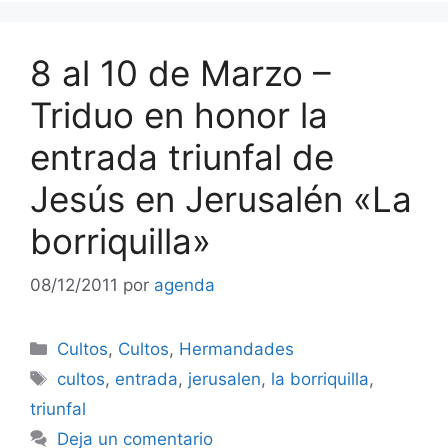
8 al 10 de Marzo –
Triduo en honor la
entrada triunfal de
Jesús en Jerusalén «La
borriquilla»
08/12/2011
por
agenda
Categorías
Cultos
,
Cultos
,
Hermandades
Etiquetas
cultos
,
entrada
,
jerusalen
,
la borriquilla
,
triunfal
Deja un comentario