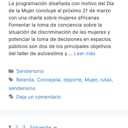
La programación diseñada con motivo del Día
de la Mujer concluye el próximo 21 de marzo
con una charla sobre mujeres africanas
Fomentar la toma de conciencia sobre la
situación de discriminación de las mujeres y
potenciar la toma de decisiones en espacios
públicos son dos de los principales objetivos
del taller de autoestima y …
Leer más
Categorías
Senderismo
Etiquetas
Belerda
,
Concejalia
,
deporte
,
Mujer
,
rutas
,
senderismo
Deja un comentario
Página
Página
Página
1
2
3
Siguiente
→