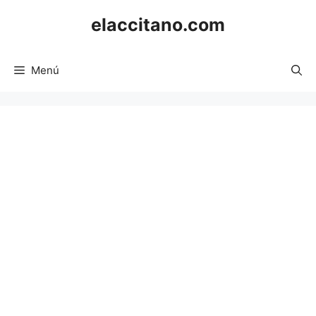
Saltar
elaccitano.com
al
contenido
Menú