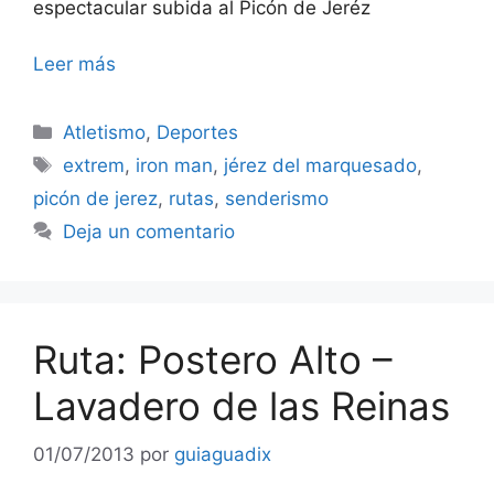
espectacular subida al Picón de Jeréz
Leer más
Categorías
Atletismo
,
Deportes
Etiquetas
extrem
,
iron man
,
jérez del marquesado
,
picón de jerez
,
rutas
,
senderismo
Deja un comentario
Ruta: Postero Alto –
Lavadero de las Reinas
01/07/2013
por
guiaguadix