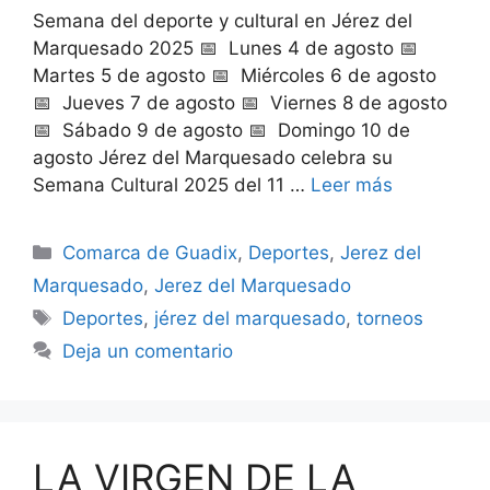
Semana del deporte y cultural en Jérez del
Marquesado 2025 📅 Lunes 4 de agosto 📅
Martes 5 de agosto 📅 Miércoles 6 de agosto
📅 Jueves 7 de agosto 📅 Viernes 8 de agosto
📅 Sábado 9 de agosto 📅 Domingo 10 de
agosto Jérez del Marquesado celebra su
Semana Cultural 2025 del 11 …
Leer más
Categorías
Comarca de Guadix
,
Deportes
,
Jerez del
Marquesado
,
Jerez del Marquesado
Etiquetas
Deportes
,
jérez del marquesado
,
torneos
Deja un comentario
LA VIRGEN DE LA