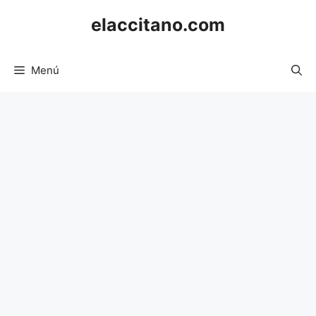
Saltar
elaccitano.com
al
contenido
Menú