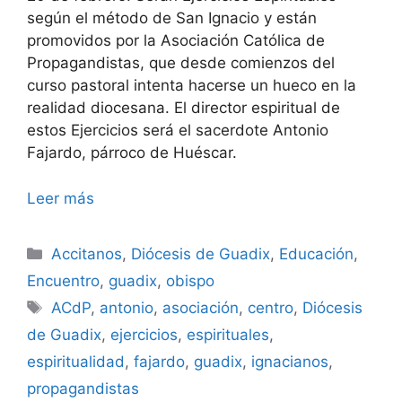
según el método de San Ignacio y están
promovidos por la Asociación Católica de
Propagandistas, que desde comienzos del
curso pastoral intenta hacerse un hueco en la
realidad diocesana. El director espiritual de
estos Ejercicios será el sacerdote Antonio
Fajardo, párroco de Huéscar.
Leer más
Categorías
Accitanos
,
Diócesis de Guadix
,
Educación
,
Encuentro
,
guadix
,
obispo
Etiquetas
ACdP
,
antonio
,
asociación
,
centro
,
Diócesis
de Guadix
,
ejercicios
,
espirituales
,
espiritualidad
,
fajardo
,
guadix
,
ignacianos
,
propagandistas