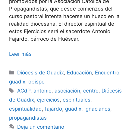
promovidos por la Asociación Católica de
Propagandistas, que desde comienzos del
curso pastoral intenta hacerse un hueco en la
realidad diocesana. El director espiritual de
estos Ejercicios será el sacerdote Antonio
Fajardo, párroco de Huéscar.
Leer más
Categorías
Diócesis de Guadix
,
Educación
,
Encuentro
,
guadix
,
obispo
Etiquetas
ACdP
,
antonio
,
asociación
,
centro
,
Diócesis
de Guadix
,
ejercicios
,
espirituales
,
espiritualidad
,
fajardo
,
guadix
,
ignacianos
,
propagandistas
Deja un comentario