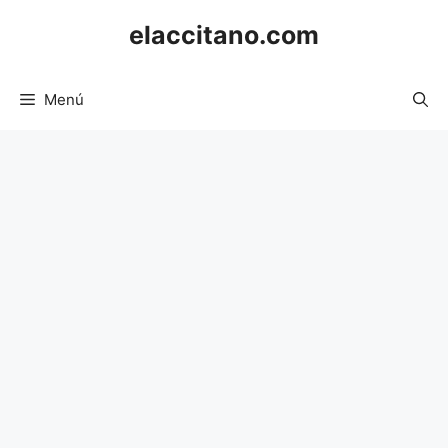
Saltar
elaccitano.com
al
contenido
Menú