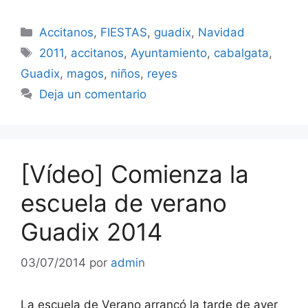
Categorías
Accitanos
,
FIESTAS
,
guadix
,
Navidad
Etiquetas
2011
,
accitanos
,
Ayuntamiento
,
cabalgata
,
Guadix
,
magos
,
niños
,
reyes
Deja un comentario
[Vídeo] Comienza la
escuela de verano
Guadix 2014
03/07/2014
por
admin
La escuela de Verano arrancó la tarde de ayer