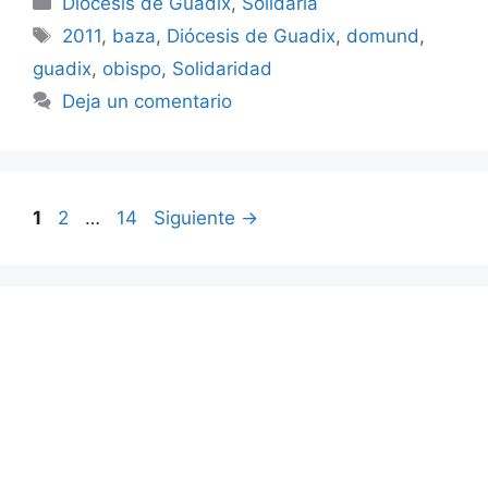
Diócesis de Guadix
,
Solidaria
Etiquetas
2011
,
baza
,
Diócesis de Guadix
,
domund
,
guadix
,
obispo
,
Solidaridad
Deja un comentario
Página
Página
Página
1
2
…
14
Siguiente
→