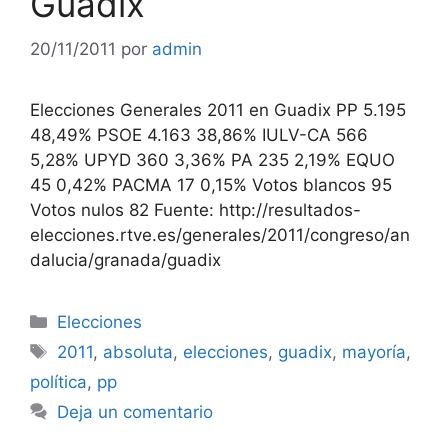
Guadix
20/11/2011
por
admin
Elecciones Generales 2011 en Guadix PP 5.195
48,49% PSOE 4.163 38,86% IULV-CA 566
5,28% UPYD 360 3,36% PA 235 2,19% EQUO
45 0,42% PACMA 17 0,15% Votos blancos 95
Votos nulos 82 Fuente: http://resultados-
elecciones.rtve.es/generales/2011/congreso/an
dalucia/granada/guadix
Categorías
Elecciones
Etiquetas
2011
,
absoluta
,
elecciones
,
guadix
,
mayoría
,
política
,
pp
Deja un comentario