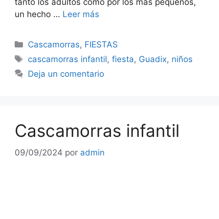
tanto los adultos como por los más pequeños,
un hecho …
Leer más
Categorías
Cascamorras
,
FIESTAS
Etiquetas
cascamorras infantil
,
fiesta
,
Guadix
,
niños
Deja un comentario
Cascamorras infantil
09/09/2024
por
admin