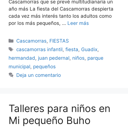
Cascamorras que se prevé multitudianaria un
año más La fiesta del Cascamorras despierta
cada vez más interés tanto los adultos como
por los más pequeños, …
Leer más
Categorías
Cascamorras
,
FIESTAS
Etiquetas
cascamorras infantil
,
fiesta
,
Guadix
,
hermandad
,
juan pedernal
,
niños
,
parque
municipal
,
pequeños
Deja un comentario
Talleres para niños en
Mi pequeño Buho