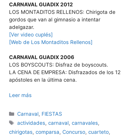
CARNAVAL GUADIX 2012
LOS MONTADITOS RELLENOS: Chirigota de
gordos que van al gimnasio a intentar
adelgazar.
[Ver video cuplés]
[Web de Los Montaditos Rellenos]
CARNAVAL GUADIX 2006
LOS BOYSCOUTS: Disfraz de boyscouts.
LA CENA DE EMPRESA: Disfrazados de los 12
apóstoles en la última cena.
Leer más
Categorías
Carnaval
,
FIESTAS
Etiquetas
actividades
,
carnaval
,
carnavales
,
chirigotas
,
comparsa
,
Concurso
,
cuarteto
,