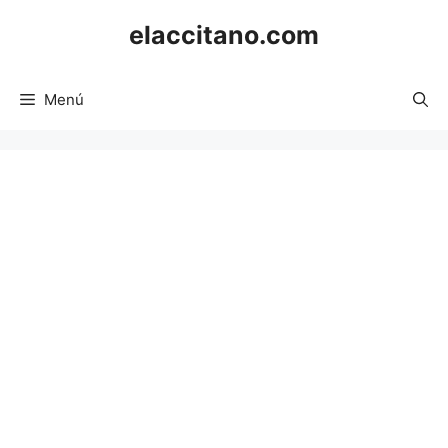
Saltar
elaccitano.com
al
contenido
Menú