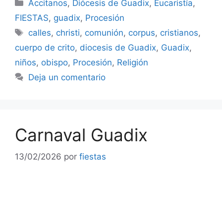
Categorías
Accitanos
,
Diócesis de Guadix
,
Eucaristía
,
FIESTAS
,
guadix
,
Procesión
Etiquetas
calles
,
christi
,
comunión
,
corpus
,
cristianos
,
cuerpo de crito
,
diocesis de Guadix
,
Guadix
,
niños
,
obispo
,
Procesión
,
Religión
Deja un comentario
Carnaval Guadix
13/02/2026
por
fiestas