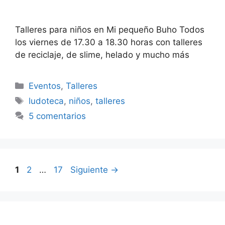
Talleres para niños en Mi pequeño Buho Todos
los viernes de 17.30 a 18.30 horas con talleres
de reciclaje, de slime, helado y mucho más
Categorías
Eventos
,
Talleres
Etiquetas
ludoteca
,
niños
,
talleres
5 comentarios
Página
Página
Página
1
2
…
17
Siguiente
→