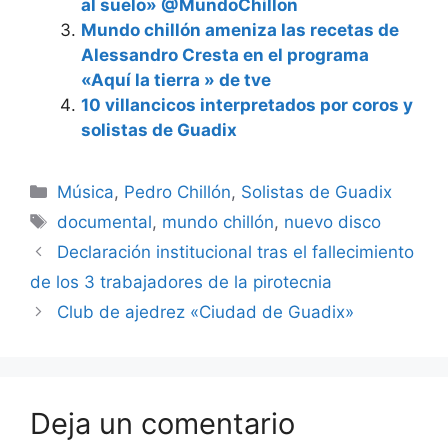
al suelo» @MundoChillon
Mundo chillón ameniza las recetas de
Alessandro Cresta en el programa
«Aquí la tierra » de tve
10 villancicos interpretados por coros y
solistas de Guadix
Categorías
Música
,
Pedro Chillón
,
Solistas de Guadix
Etiquetas
documental
,
mundo chillón
,
nuevo disco
Declaración institucional tras el fallecimiento
de los 3 trabajadores de la pirotecnia
Club de ajedrez «Ciudad de Guadix»
Deja un comentario