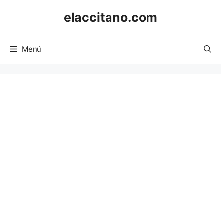
Saltar
elaccitano.com
al
contenido
Menú