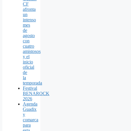
CF
afronta
un
intenso
mes
de
agosto
con
cuatro
amistosos
y el
inicio
oficial
de
la
temporada
Festival
BENAROCK
2026
Agenda
Guadix
y
comarca
para
esta