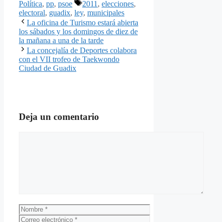
Etiquetas
Política
,
pp
,
psoe
2011
,
elecciones
,
electoral
,
guadix
,
ley
,
municipales
La oficina de Turismo estará abierta
los sábados y los domingos de diez de
la mañana a una de la tarde
La concejalía de Deportes colabora
con el VII trofeo de Taekwondo
Ciudad de Guadix
Deja un comentario
Comentario
Nombre
Correo