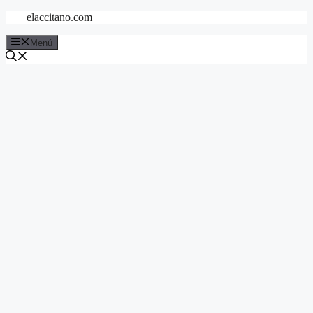
Saltar
elaccitano.com
al
contenido
Menú