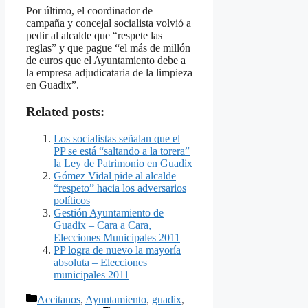
Por último, el coordinador de
campaña y concejal socialista volvió a
pedir al alcalde que “respete las
reglas” y que pague “el más de millón
de euros que el Ayuntamiento debe a
la empresa adjudicataria de la limpieza
en Guadix”.
Related posts:
Los socialistas señalan que el
PP se está “saltando a la torera”
la Ley de Patrimonio en Guadix
Gómez Vidal pide al alcalde
“respeto” hacia los adversarios
políticos
Gestión Ayuntamiento de
Guadix – Cara a Cara,
Elecciones Municipales 2011
PP logra de nuevo la mayoría
absoluta – Elecciones
municipales 2011
Categorías
Accitanos
,
Ayuntamiento
,
guadix
,