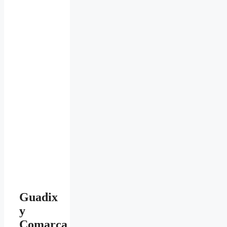
Guadix
y
Comarca