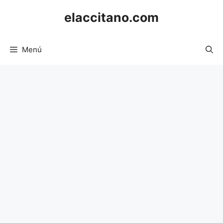
Saltar
elaccitano.com
al
contenido
Menú