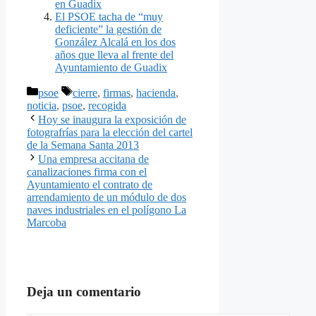
en Guadix
El PSOE tacha de “muy
deficiente” la gestión de
González Alcalá en los dos
años que lleva al frente del
Ayuntamiento de Guadix
Categorías
Etiquetas
psoe
cierre
,
firmas
,
hacienda
,
noticia
,
psoe
,
recogida
Hoy se inaugura la exposición de
fotografrías para la elección del cartel
de la Semana Santa 2013
Una empresa accitana de
canalizaciones firma con el
Ayuntamiento el contrato de
arrendamiento de un módulo de dos
naves industriales en el polígono La
Marcoba
Deja un comentario