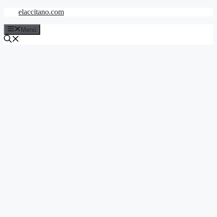
Saltar
elaccitano.com
al
contenido
Menú