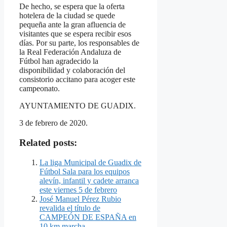
De hecho, se espera que la oferta
hotelera de la ciudad se quede
pequeña ante la gran afluencia de
visitantes que se espera recibir esos
días. Por su parte, los responsables de
la Real Federación Andaluza de
Fútbol han agradecido la
disponibilidad y colaboración del
consistorio accitano para acoger este
campeonato.
AYUNTAMIENTO DE GUADIX.
3 de febrero de 2020.
Related posts:
La liga Municipal de Guadix de
Fútbol Sala para los equipos
alevín, infantil y cadete arranca
este viernes 5 de febrero
José Manuel Pérez Rubio
revalida el título de
CAMPEÓN DE ESPAÑA en
10 km marcha