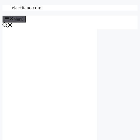
Saltar
elaccitano.com
al
contenido
Menú