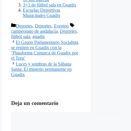
3×3 de fútbol sala en Guadix
Escuelas Deportivas
Municipales Guadix
Categorías
Etiquetas
Deportes
,
Deportes
,
Eventos
campeonato de andalucía
,
Deportes
,
fútbol sala
,
guadix
El Grupo Parlamentario Socialista
se reúnen en Guadix con la
‘Plataforma Comarca de Guadix por
el Tren’
Luces y sombras de la Sábana
Santa: El misterio permanente en
Guadix
Deja un comentario
Comentario