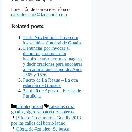
Dirección de correo electrónico
calzados.cruz@facebook.com
Related posts:
15 de Noviembre – Paseo por
los sentidos Catedral de Guadix
Denuncias por invocar al
demonio para quitar un
hechizo, curar por artes mágicas
y decir oraciones para encontrar
a un animal que se pierde. Años
1565 y 1576
Puerto de La Ragua – La otra
estación de Granada
22 al 26 de Agosto – Fiestas de
Purullena
Categorías
Etiquetas
Uncategorized
calzados cruz
,
guadix
,
siglo
,
zapatería
,
zapateros
[Vídeo] Cascamorras Guadix 2013
por las calles del barrio latino
Oferta de #empleo: Se busca