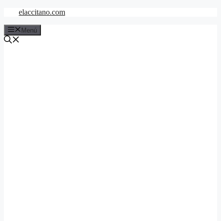
Saltar
elaccitano.com
al
contenido
Menú