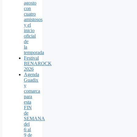
agosto
con
cuatro
amistosos
y el
inicio
oficial
de
la
temporada
Festival
BENAROCK
2026
Agenda
Guadix
y
comarca
para
esta
FIN
de
SEMANA
del
6 al
9 de