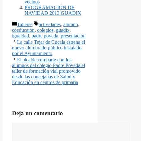
vecinos
PROGRAMACIÓN DE
NAVIDAD 2013 GUADIX
Categorías
Etiquetas
Talleres
actividades
,
alumno
,
coeducaión
,
colegios
,
guadix
,
igualdad
,
padre poveda
,
presentación
La calle Tejar de Cucala estrena el
nuevo alumbrado público instalado
por el Ayuntamiento
El alcalde comparte con los
alumnos del colegio Padre Poveda el
taller de formación vial promovido
desde las concejalías de Salud y
Educación en centros de primaria
Deja un comentario
Comentario