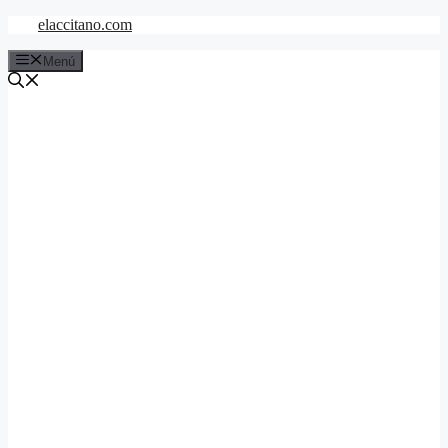
Saltar
elaccitano.com
al
contenido
Menú