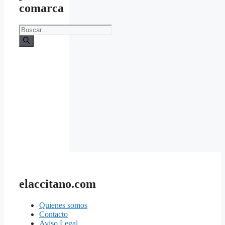
comarca
Buscar:
elaccitano.com
Quienes somos
Contacto
Aviso Legal