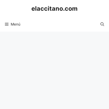
Saltar
elaccitano.com
al
contenido
Menú