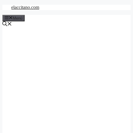
Saltar
elaccitano.com
al
contenido
Menú