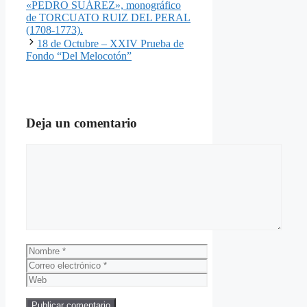
«PEDRO SUÁREZ», monográfico
de TORCUATO RUIZ DEL PERAL
(1708-1773).
18 de Octubre – XXIV Prueba de
Fondo “Del Melocotón”
Deja un comentario
Comentario
Nombre
Correo
electrónico
Web