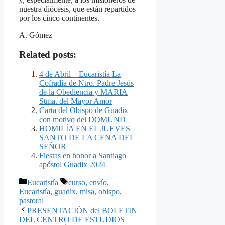
nuestra diócesis, que están repartidos
por los cinco continentes.
A. Gómez
Related posts:
4 de Abril – Eucaristía La
Cofradía de Ntro. Padre Jesús
de la Obediencia y MARIA
Stma. del Mayor Amor
Carta del Obispo de Guadix
con motivo del DOMUND
HOMILÍA EN EL JUEVES
SANTO DE LA CENA DEL
SEÑOR
Fiestas en honor a Santiago
apóstol Guadix 2024
Categorías
Etiquetas
Eucaristía
curso
,
envío
,
Eucaristía
,
guadix
,
misa
,
obispo
,
pastoral
PRESENTACIÓN del BOLETIN
DEL CENTRO DE ESTUDIOS