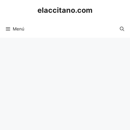
Saltar
elaccitano.com
al
contenido
Menú