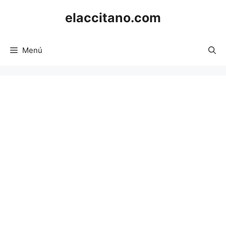
Saltar
elaccitano.com
al
contenido
Menú