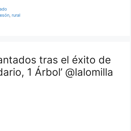
sado
esón
,
rural
antados tras el éxito de
ario, 1 Árbol’ @lalomilla