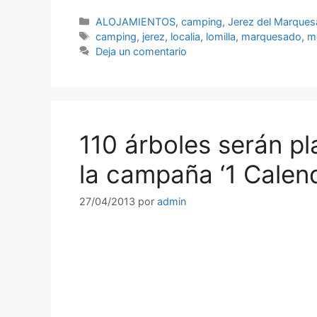
Categorías
ALOJAMIENTOS
,
camping
,
Jerez del Marque
Etiquetas
camping
,
jerez
,
localia
,
lomilla
,
marquesado
,
m
Deja un comentario
110 árboles serán pl
la campaña ‘1 Calend
27/04/2013
por
admin