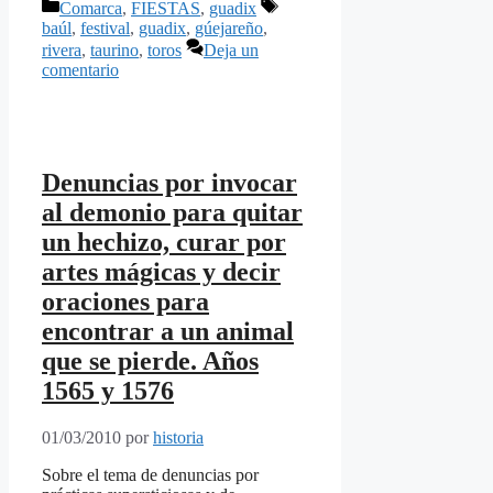
Categorías
Etiquetas
Comarca
,
FIESTAS
,
guadix
baúl
,
festival
,
guadix
,
gúejareño
,
rivera
,
taurino
,
toros
Deja un
comentario
Denuncias por invocar
al demonio para quitar
un hechizo, curar por
artes mágicas y decir
oraciones para
encontrar a un animal
que se pierde. Años
1565 y 1576
01/03/2010
por
historia
Sobre el tema de denuncias por