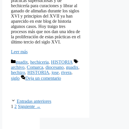
prácticas supersticiosas y de
hechicería para curaciones y librar al
ganado de alimañas durante los siglos
XVI y principios del XVII ya han
aparecido en este blog de historia
algunos casos. Hoy traigo tres
procesos más que nos dan una idea de
la proliferación de estas prácticas en el
último tercio del siglo XVI.
Leer más
Categorías
Etiquetas
guadix
,
hechiceria
,
HISTORIA
archivo
,
Comarca
,
diocesano
,
guadix
,
hechizo
,
HISTORIA
,
jose
,
rivera
,
siglo
Deja un comentario
Entradas anteriores
Página
Página
1
2
Siguiente
→