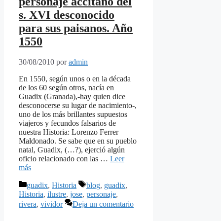
personaje accitano del
s. XVI desconocido
para sus paisanos. Año
1550
30/08/2010
por
admin
En 1550, según unos o en la década
de los 60 según otros, nacía en
Guadix (Granada),-hay quien dice
desconocerse su lugar de nacimiento-,
uno de los más brillantes supuestos
viajeros y fecundos falsarios de
nuestra Historia: Lorenzo Ferrer
Maldonado. Se sabe que en su pueblo
natal, Guadix, (…?), ejerció algún
oficio relacionado con las …
Leer
más
Categorías
Etiquetas
guadix
,
Historia
blog
,
guadix
,
Historia
,
ilustre
,
jose
,
personaje
,
rivera
,
vividor
Deja un comentario