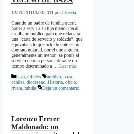
12/09/2011
10/09/2011
por
historia
Cuando un padre de familia quería
poner a servir a su hija menor iba al
escribano público para que redactara
una “carta de servicio y soldada”, que
equivalía a lo que actualmente es un
contrato notarial, por el que alguien,
generalmente un menor, se ponía al
servicio de una persona durante un
tiempo determinado a …
Leer más
Categorías
Etiquetas
baza
,
Oficios
archivo
,
baza
,
caniles
,
diocesano
,
Historia
,
oficio
,
rivera
,
tubilla
Deja un comentario
Lorenzo Ferrer
Maldonado: un