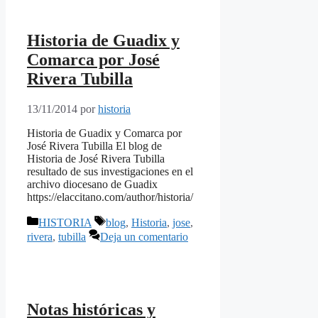
Historia de Guadix y
Comarca por José
Rivera Tubilla
13/11/2014
por
historia
Historia de Guadix y Comarca por
José Rivera Tubilla El blog de
Historia de José Rivera Tubilla
resultado de sus investigaciones en el
archivo diocesano de Guadix
https://elaccitano.com/author/historia/
Categorías
Etiquetas
HISTORIA
blog
,
Historia
,
jose
,
rivera
,
tubilla
Deja un comentario
Notas históricas y