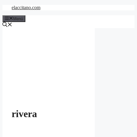
Saltar
elaccitano.com
al
contenido
Menú
rivera