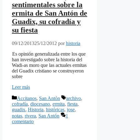
sentimentales sobre la
ermita de San Antón de
Guadix, su cofradía y
su fiesta
09/12/2013
25/12/2012
por
historia
Es opinión generalizada entre los que
han investigado sobre la historia del
Wadi-as moro que las actuales ermitas
del Guadix cristiano se construyeron
sobre
Leer más
Categorías
Etiquetas
Accitanos
,
San Antón
archivo
,
cofradía
,
diocesano
,
ermita
,
fiesta
,
guadix
,
Historia
,
históricas
,
jose
,
notas
,
rivera
,
San Antón
1
comentario