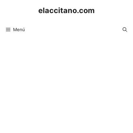
Saltar
elaccitano.com
al
contenido
Menú