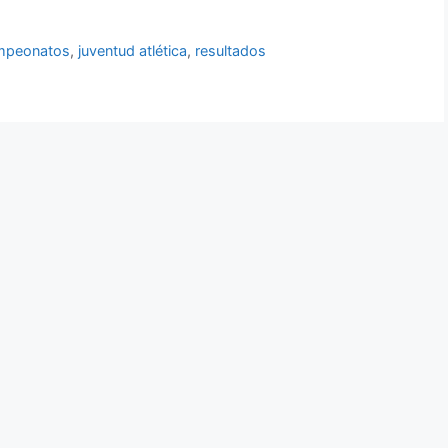
mpeonatos
,
juventud atlética
,
resultados