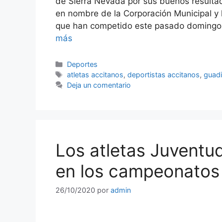
de Sierra Nevada por sus buenos resu
en nombre de la Corporación Municipal y la
que han competido este pasado domingo
más
Categorías
Deportes
Etiquetas
atletas accitanos
,
deportistas accitanos
,
guad
Deja un comentario
Los atletas Juventud
en los campeonatos
26/10/2020
por
admin