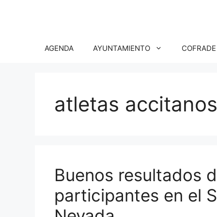
Saltar
al
contenido
AGENDA
AYUNTAMIENTO
COFRADE
atletas accitano
Buenos resultados de
participantes en el 
Nevada