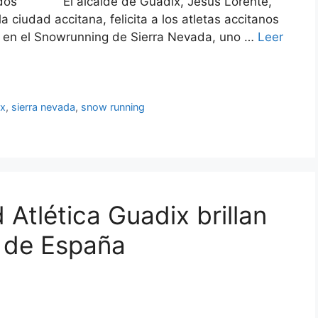
ltados El alcalde de Guadix, Jesús Lorente,
 ciudad accitana, felicita a los atletas accitanos
 en el Snowrunning de Sierra Nevada, uno …
Leer
ix
,
sierra nevada
,
snow running
 Atlética Guadix brillan
 de España