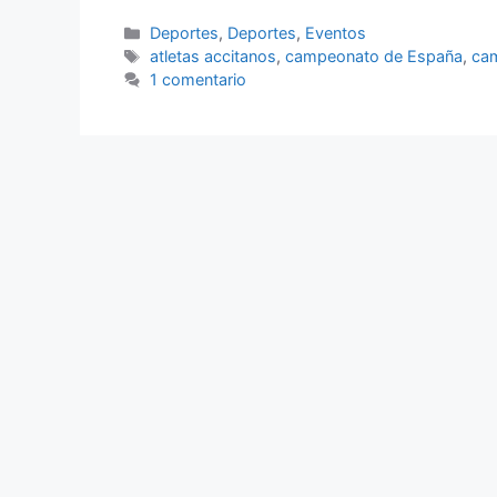
Categorías
Deportes
,
Deportes
,
Eventos
Etiquetas
atletas accitanos
,
campeonato de España
,
ca
1 comentario