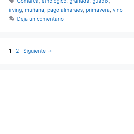
Comarca
,
etnológico
,
granada
,
guadix
,
irving
,
muñana
,
pago almaraes
,
primavera
,
vino
Deja un comentario
Página
Página
1
2
Siguiente
→