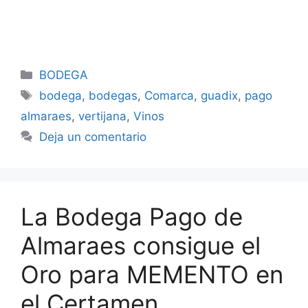
Categorías
BODEGA
Etiquetas
bodega
,
bodegas
,
Comarca
,
guadix
,
pago
almaraes
,
vertijana
,
Vinos
Deja un comentario
La Bodega Pago de
Almaraes consigue el
Oro para MEMENTO en
el Certamen