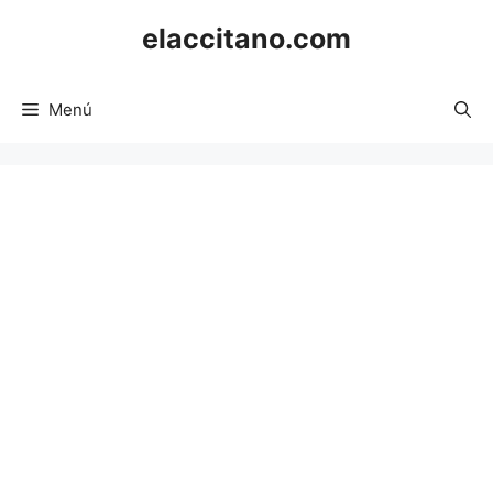
Saltar
elaccitano.com
al
contenido
Menú