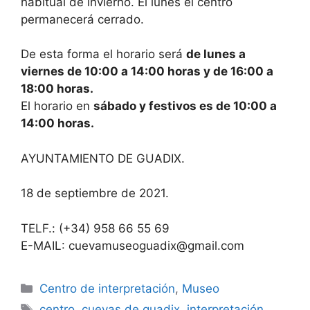
habitual de invierno. El lunes el centro
permanecerá cerrado.
De esta forma el horario será
de lunes a
viernes de 10:00 a 14:00 horas y de 16:00 a
18:00 horas.
El horario en
sábado y festivos es de 10:00 a
14:00 horas.
AYUNTAMIENTO DE GUADIX.
18 de septiembre de 2021.
TELF.: (+34) 958 66 55 69
E-MAIL: cuevamuseoguadix@gmail.com
Categorías
Centro de interpretación
,
Museo
Etiquetas
centro
,
cuevas de guadix
,
interpretación
,