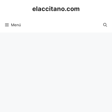
Saltar
elaccitano.com
al
contenido
Menú