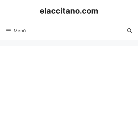
Saltar
elaccitano.com
al
contenido
Menú