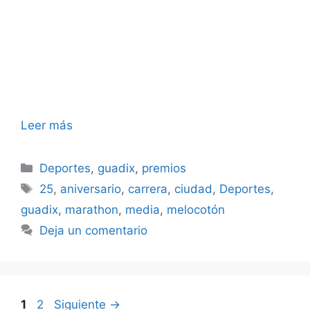
Leer más
Categorías
Deportes
,
guadix
,
premios
Etiquetas
25
,
aniversario
,
carrera
,
ciudad
,
Deportes
,
guadix
,
marathon
,
media
,
melocotón
Deja un comentario
Página
Página
1
2
Siguiente
→