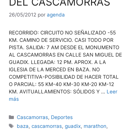
DEL CASCAMORRAS
26/05/2012
por
agenda
RECORRIDO: CIRCUITO NO SEÑALIZADO -55
KM. CAMINO DE SERVICIO. CASI TODO POR
PISTA. SALIDA: 7 AM DESDE EL MONUMENTO
AL CASCAMORRAS EN CALLE SAN MIGUEL DE
GUADIX. LLEGADA: 12 PM. APROX. A LA
IGLESIA DE LA MERCED EN BAZA. NO
COMPETITIVA-POSIBILIDAD DE HACER TOTAL
O PARCIAL: 55 KM-40 KM-30 KM-20 KM-12
KM. AVITUALLAMIENTOS: SÓLIDOS Y …
Leer
más
Categorías
Cascamorras
,
Deportes
Etiquetas
baza
,
cascamorras
,
guadix
,
marathon
,