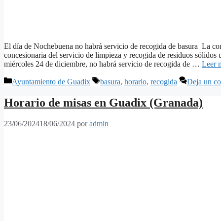
El día de Nochebuena no habrá servicio de recogida de basura La co
concesionaria del servicio de limpieza y recogida de residuos sólid
miércoles 24 de diciembre, no habrá servicio de recogida de …
Leer 
Categorías
Etiquetas
Ayuntamiento de Guadix
basura
,
horario
,
recogida
Deja un co
Horario de misas en Guadix (Granada)
23/06/2024
18/06/2024
por
admin