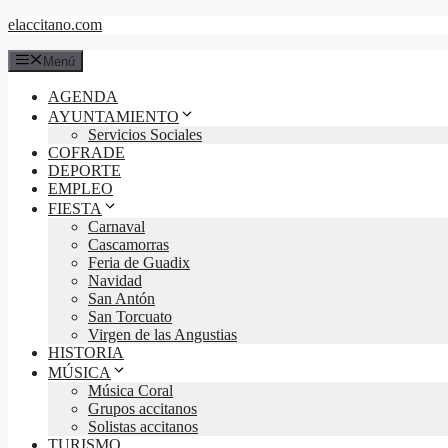
Saltar
elaccitano.com
al
contenido
Menú
AGENDA
AYUNTAMIENTO
Servicios Sociales
COFRADE
DEPORTE
EMPLEO
FIESTA
Carnaval
Cascamorras
Feria de Guadix
Navidad
San Antón
San Torcuato
Virgen de las Angustias
HISTORIA
MÚSICA
Música Coral
Grupos accitanos
Solistas accitanos
TURISMO