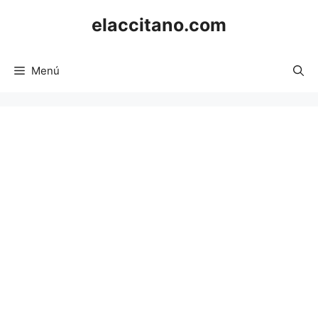
Saltar
elaccitano.com
al
contenido
Menú