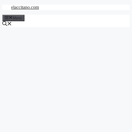
Saltar
elaccitano.com
al
contenido
Menú