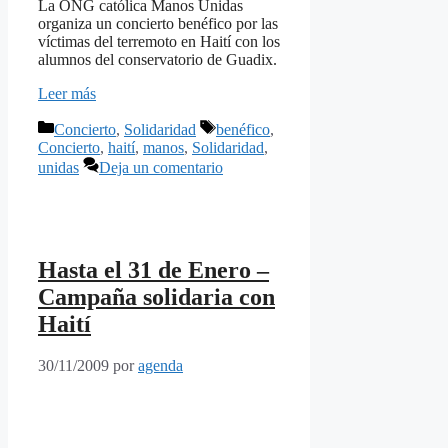
La ONG católica Manos Unidas
organiza un concierto benéfico por las
víctimas del terremoto en Haití con los
alumnos del conservatorio de Guadix.
Leer más
Categorías
Etiquetas
Concierto
,
Solidaridad
benéfico
,
Concierto
,
haití
,
manos
,
Solidaridad
,
unidas
Deja un comentario
Hasta el 31 de Enero –
Campaña solidaria con
Haití
30/11/2009
por
agenda