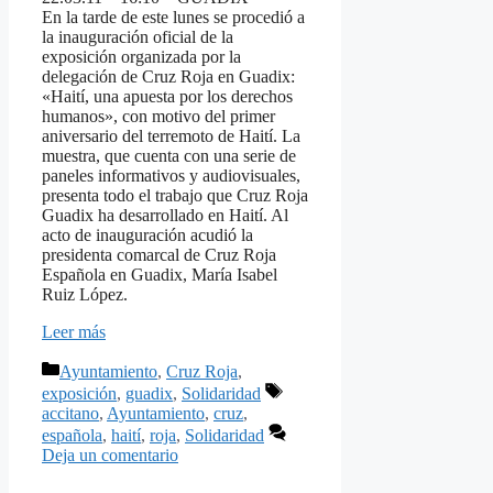
En la tarde de este lunes se procedió a
la inauguración oficial de la
exposición organizada por la
delegación de Cruz Roja en Guadix:
«Haití, una apuesta por los derechos
humanos», con motivo del primer
aniversario del terremoto de Haití. La
muestra, que cuenta con una serie de
paneles informativos y audiovisuales,
presenta todo el trabajo que Cruz Roja
Guadix ha desarrollado en Haití. Al
acto de inauguración acudió la
presidenta comarcal de Cruz Roja
Española en Guadix, María Isabel
Ruiz López.
Leer más
Categorías
Ayuntamiento
,
Cruz Roja
,
Etiquetas
exposición
,
guadix
,
Solidaridad
accitano
,
Ayuntamiento
,
cruz
,
española
,
haití
,
roja
,
Solidaridad
Deja un comentario