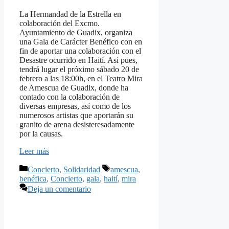
La Hermandad de la Estrella en
colaboración del Excmo.
Ayuntamiento de Guadix, organiza
una Gala de Carácter Benéfico con en
fin de aportar una colaboración con el
Desastre ocurrido en Haití. Así pues,
tendrá lugar el próximo sábado 20 de
febrero a las 18:00h, en el Teatro Mira
de Amescua de Guadix, donde ha
contado con la colaboración de
diversas empresas, así como de los
numerosos artistas que aportarán su
granito de arena desisteresadamente
por la causas.
Leer más
Categorías
Etiquetas
Concierto
,
Solidaridad
amescua
,
benéfica
,
Concierto
,
gala
,
haití
,
mira
Deja un comentario