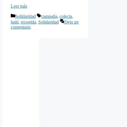
Leer más
Categorías
Etiquetas
Solidaridad
campaña
,
colecta
,
haití
,
recogida
,
Solidaridad
Deja un
comentario