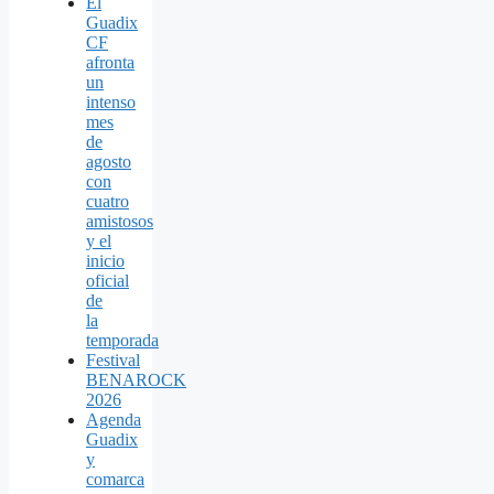
El
Guadix
CF
afronta
un
intenso
mes
de
agosto
con
cuatro
amistosos
y el
inicio
oficial
de
la
temporada
Festival
BENAROCK
2026
Agenda
Guadix
y
comarca