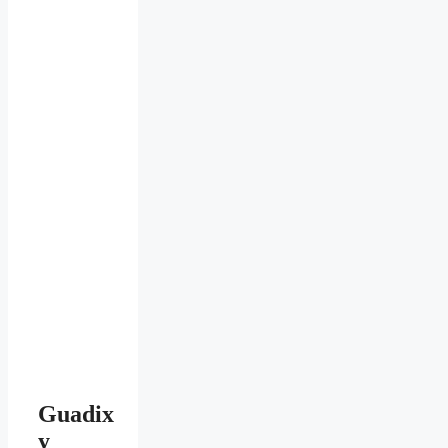
Guadix
y