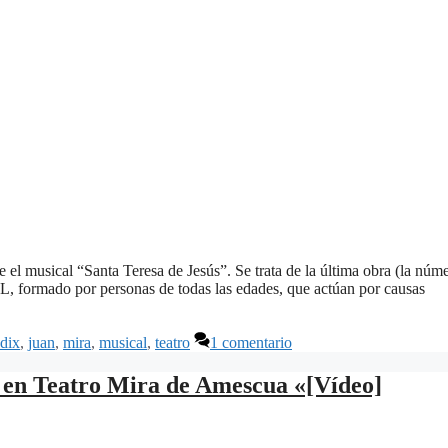
 musical “Santa Teresa de Jesús”. Se trata de la última obra (la núm
AL, formado por personas de todas las edades, que actúan por causas
dix
,
juan
,
mira
,
musical
,
teatro
1 comentario
a en Teatro Mira de Amescua «[Vídeo]