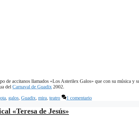
upo de accitanos llamados «Los Asterilex Galos» que con su música y s
cua del
Carnaval de Guadix
2002.
gota
,
galos
,
Guadix
,
mira
,
teatro
1 comentario
cal «Teresa de Jesús»