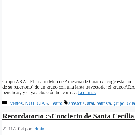
Grupo ARAL El Teatro Mira de Amescua de Guadix acoge esta noche el
de su repertorio) de un grupo con una larga trayectoria: el grupo AR
benéficas, y cuya actuación tiene un …
Leer más
Categorías
Etiquetas
Eventos
,
NOTICIAS
,
Teatro
amescua
,
aral
,
bautista
,
grupo
,
Gua
Recordatorio :»Concierto de Santa Cecili
21/11/2014
por
admin