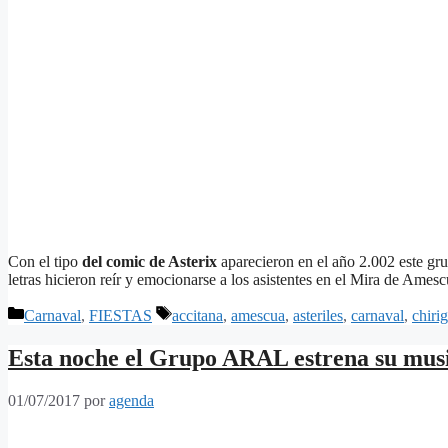
Con el tipo
del comic de Asterix
aparecieron en el año 2.002 este gr
letras hicieron reír y emocionarse a los asistentes en el Mira de Ames
Categorías
Etiquetas
Carnaval
,
FIESTAS
accitana
,
amescua
,
asteriles
,
carnaval
,
chiri
Esta noche el Grupo ARAL estrena su musi
01/07/2017
por
agenda