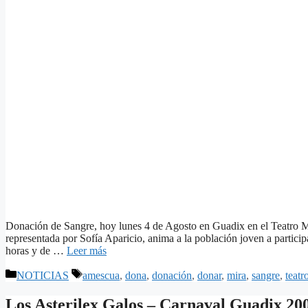
Donación de Sangre, hoy lunes 4 de Agosto en Guadix en el Teatro 
representada por Sofía Aparicio, anima a la población joven a particip
horas y de …
Leer más
Categorías
Etiquetas
NOTICIAS
amescua
,
dona
,
donación
,
donar
,
mira
,
sangre
,
teatr
Los Asterilex Galos – Carnaval Guadix 20