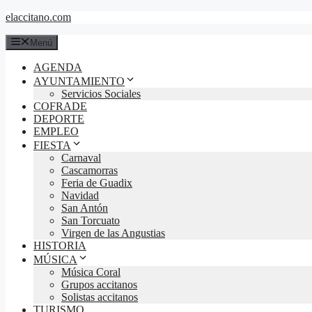
Saltar
elaccitano.com
al
contenido
Menú
AGENDA
AYUNTAMIENTO
Servicios Sociales
COFRADE
DEPORTE
EMPLEO
FIESTA
Carnaval
Cascamorras
Feria de Guadix
Navidad
San Antón
San Torcuato
Virgen de las Angustias
HISTORIA
MÚSICA
Música Coral
Grupos accitanos
Solistas accitanos
TURISMO