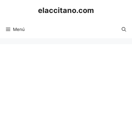
Saltar
elaccitano.com
al
contenido
Menú