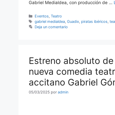
Gabriel Medialdea, con producción de …
Categorías
Eventos
,
Teatro
Etiquetas
gabriel medialdea
,
Guadix
,
piratas ibéricos
,
tea
Deja un comentario
Estreno absoluto de 
nueva comedia teatr
accitano Gabriel G
05/03/2025
por
admin