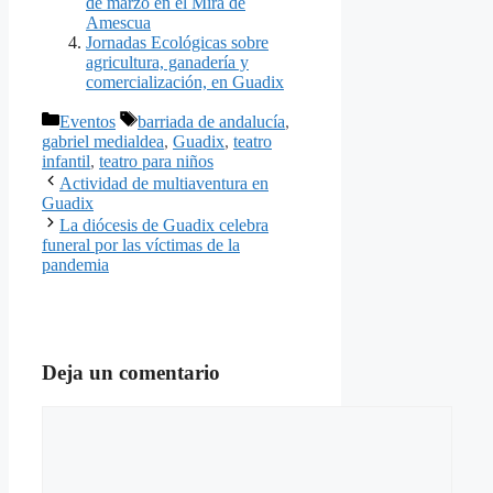
de marzo en el Mira de
Amescua
Jornadas Ecológicas sobre
agricultura, ganadería y
comercialización, en Guadix
Categorías
Etiquetas
Eventos
barriada de andalucía
,
gabriel medialdea
,
Guadix
,
teatro
infantil
,
teatro para niños
Actividad de multiaventura en
Guadix
La diócesis de Guadix celebra
funeral por las víctimas de la
pandemia
Deja un comentario
Comentario