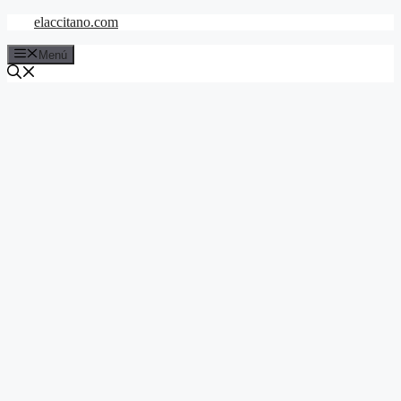
Saltar
elaccitano.com
al
contenido
Menú