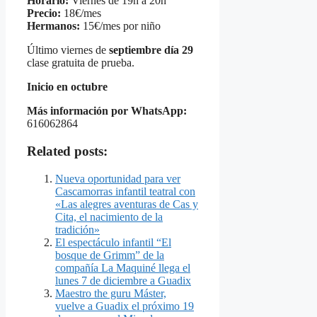
Horario:
Viernes de 19h a 20h
Precio:
18€/mes
Hermanos:
15€/mes por niño
Último viernes de
septiembre día 29
clase gratuita de prueba.
Inicio en octubre
Más información por WhatsApp:
616062864
Related posts:
Nueva oportunidad para ver
Cascamorras infantil teatral con
«Las alegres aventuras de Cas y
Cita, el nacimiento de la
tradición»
El espectáculo infantil “El
bosque de Grimm” de la
compañía La Maquiné llega el
lunes 7 de diciembre a Guadix
Maestro the guru Máster,
vuelve a Guadix el próximo 19